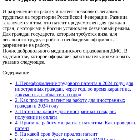
И разрешение на работу и патент позволяют легально
трудиться на территории Российской Федерации. Разница
заключается в том, что патент предусмотрен для граждан
стран, с которыми у России установлен безвизовый режим.
Для граждан государств, которым требуется виза, для
легального трудоустройства необходимо оформлять
разрешение на работу.
Полис добровольного медицинского страхования ДМС. В
ходатайстве, которое оформляет работодатель должно быть
указано следующее.
Содержание
1.
Переоформление трудового патента в 2024 году: для
иностранных граждан, через год, во время карантина,
документы, с области на город
2.
Как продлить патент на работу для иностранных
граждан в 2024 году
3.
Патент на работу для иностранных граждан:
получение и оплата
4.
Прием на работу мигранта с патентом. Как проверить
патент
5.
На какой срок будет продлен патент
6.
Какие документы оформляются в ММЦ при