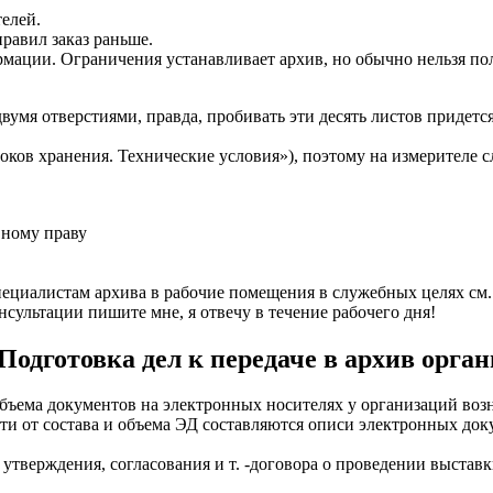
елей.
равил заказ раньше.
ции. Ограничения устанавливает архив, но обычно нельзя получ
вумя отверстиями, правда, пробивать эти десять листов придет
ов хранения. Технические условия»), поэтому на измерителе сл
вному праву
пециалистам архива в рабочие помещения в служебных целях см.
сультации пишите мне, я отвечу в течение рабочего дня!
 Подготовка дел к передаче в архив орг
бъема документов на электронных носителях у организаций воз
ти от состава и объема ЭД составляются описи электронных до
утверждения, согласования и т. -договора о проведении выстав