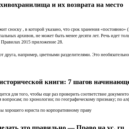
хивохранилища и их возврата на место
ит сноску , в которой указано, что срок хранения «постоянно» 
ьных архивов, не может быть менее десяти лет. Речь идет толь
в Правилах 2015 приложение 28.
от друга, например, цветными разделителями. Это необязательно
исторической книги: 7 шагов начинающе
тся для того, чтобы еще раз проверить соответствие документо
вопросам; по хронологии; по географическому признаку; по алф
вы хорошего юриста по корпоративному праву
елать это правильно — Право на vc. ru