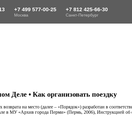
м Деле • Как организовать поездку
х возврата на место (далее – «Порядок») разработан в соответ
зале в МУ «Архив города Перми» (Пермь, 2006), Инструкцией о