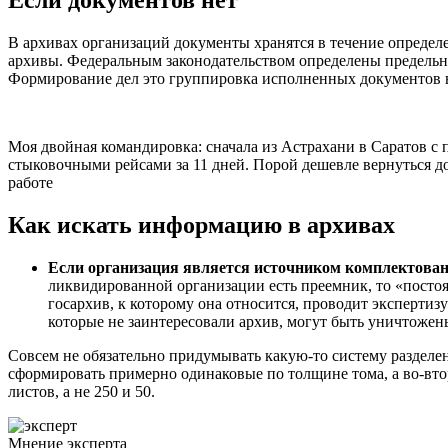
Если документов нет
В архивах организаций документы хранятся в течение определ
архивы. Федеральным законодательством определены предельн
Формирование дел это группировка исполненных документов в 
Моя двойная командировка: сначала из Астрахани в Саратов с п
стыковочными рейсами за 11 дней. Порой дешевле вернуться до
работе
Как искать информацию в архивах
Если организация является источником комплектовани
ликвидированной организации есть преемник, то «постоя
госархив, к которому она относится, проводит экспертиз
которые не заинтересовали архив, могут быть уничтожен
Совсем не обязательно придумывать какую-­то систему разделен
сформировать примерно одинаковые по толщине тома, а во-­втор
листов, а не 250 и 50.
Мнение эксперта