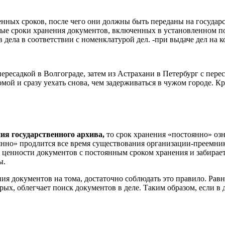
енных сроков, после чего они должны быть переданы на госуда
ые сроки хранения документов, включенных в установленном по
дела в соответствии с номенклатурой дел. -при выдаче дел на
ересадкой в Волгограде, затем из Астрахани в Петербург с перес
мой и сразу уехать снова, чем задерживаться в чужом городе. К
я государственного архива,
то срок хранения «постоянно» озн
нно» продлится все время существования организации­-преемника
у ценности документов с постоянным сроком хранения и забирае
ы.
ия документов на тома, достаточно соблюдать это правило. Равн
ых, облегчает поиск документов в деле. Таким образом, если в д