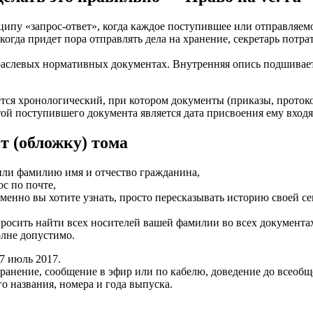
ипу «запрос­-ответ», когда каждое поступившее или отправляемо
, когда придет пора отправлять дела на хранение, секретарь по
раслевых нормативных документах. Внутренняя опись подшивает
я хронологический, при котором документы (приказы, протокол
атой поступившего документа является дата присвоения ему вхо
 (обложку) тома
 или фамилию имя и отчество гражданина,
с по почте,
менно вы хотите узнать, просто пересказывать историю своей се
сить найти всех носителей вашей фамилии во всех документах 
лне допустимо.
7 июль 2017.
анение, сообщение в эфир или по кабелю, доведение до всеобще
о названия, номера и года выпуска.