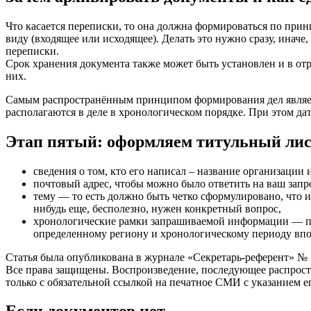
Что касается переписки, то она должна формироваться по принц
виду (входящее или исходящее). Делать это нужно сразу, иначе
переписки.
Срок хранения документа также может быть установлен и в от
них.
Самым распространённым принципом формирования дел являетс
располагаются в деле в хронологическом порядке. При этом д
Этап пятый: оформляем титульный лист
сведения о том, кто его написал – название организации
почтовый адрес, чтобы можно было ответить на ваш запро
тему — то есть должно быть четко сформулировано, что и
нибудь еще, бесполезно, нужен конкретный вопрос,
хронологические рамки запрашиваемой информации — про
определенному региону и хронологическому периоду впо
Статья была опубликована в журнале «Секретарь-референт» № 
Все права защищены. Воспроизведение, последующее распростр
только с обязательной ссылкой на печатное СМИ с указанием ег