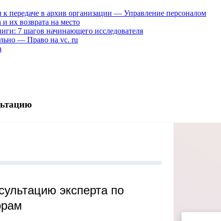
 к передаче в архив организации — Управление персоналом
и их возврата на место
ниги: 7 шагов начинающего исследователя
льно — Право на vc. ru
а
льтацию