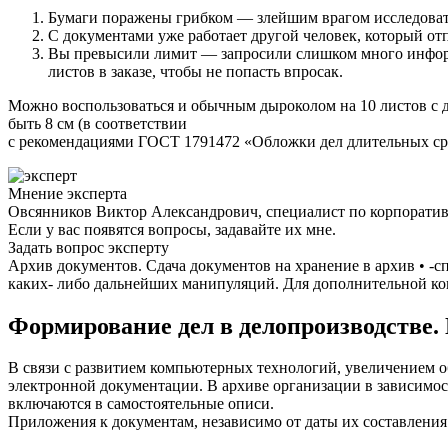
Бумаги поражены грибком — злейшим врагом исследоват
С документами уже работает другой человек, который отп
Вы превысили лимит — запросили слишком много информа
листов в заказе, чтобы не попасть впросак.
Можно воспользоваться и обычным дыроколом на 10 листов с д
быть 8 см (в соответствии
с рекомендациями ГОСТ 17914­72 «Обложки дел длительных срок
Мнение эксперта
Овсянников Виктор Александрович, специалист по корпорати
Если у вас появятся вопросы, задавайте их мне.
Задать вопрос эксперту
Архив документов. Сдача документов на хранение в архив • -с
каких- либо дальнейших манипуляций. Для дополнительной кон
Формирование дел в делопроизводстве.
В связи с развитием компьютерных технологий, увеличением о
электронной документации. В архиве организации в зависимос
включаются в самостоятельные описи.
Приложения к документам, независимо от даты их составления 