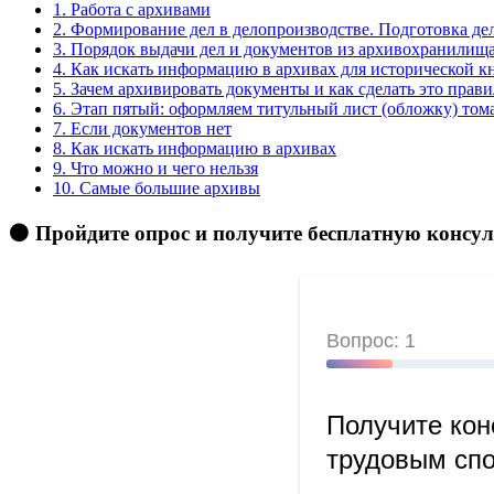
1.
Работа с архивами
2.
Формирование дел в делопроизводстве. Подготовка дел
3.
Порядок выдачи дел и документов из архивохранилища 
4.
Как искать информацию в архивах для исторической к
5.
Зачем архивировать документы и как сделать это прави
6.
Этап пятый: оформляем титульный лист (обложку) том
7.
Если документов нет
8.
Как искать информацию в архивах
9.
Что можно и чего нельзя
10.
Самые большие архивы
🟠 Пройдите опрос и получите бесплатную консу