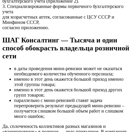
бухгалтерского учета (приложение 2).
3. Специализированные формы первичного бухгалтерского
учета
для хозрасчетных аптек, согласованные с ЦСУ СССР и
Минфином СССР,
согласно приложению.
ШАГ Консалтинг — Тысяча и один
способ обокрасть владельца розничной
сети
в даты проведения мини-ревизии может не оказаться
необходимого количества обученного персонала;
именно в этот день окажется большой приход именно
этой группы товара;
именно в этот день окажется большой приход других
групп товаров;
параллельно с мини-ревизией ставят задача
перепроверить результат предыдущей мини-ревизии –
получается слишком большой объем работ и слишком
много ошибок;
Да, сплоченность коллективов разных магазинов и
«взаимопомощь» в рознице — дело привычное. В компаниях,