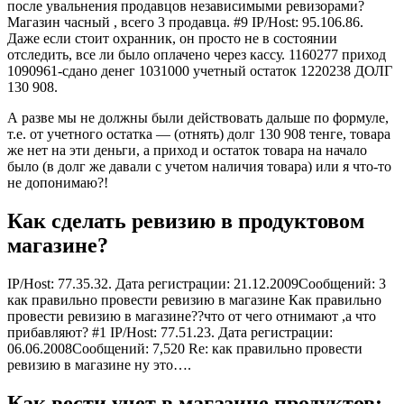
после увальнения продавцов независимыми ревизорами?
Магазин часный , всего 3 продавца. #9 IP/Host: 95.106.86.
Даже если стоит охранник, он просто не в состоянии
отследить, все ли было оплачено через кассу. 1160277 приход
1090961-сдано денег 1031000 учетный остаток 1220238 ДОЛГ
130 908.
А разве мы не должны были действовать дальше по формуле,
т.е. от учетного остатка — (отнять) долг 130 908 тенге, товара
же нет на эти деньги, а приход и остаток товара на начало
было (в долг же давали с учетом наличия товара) или я что-то
не допонимаю?!
Как сделать ревизию в продуктовом
магазине?
IP/Host: 77.35.32. Дата регистрации: 21.12.2009Сообщений: 3
как правильно провести ревизию в магазине Как правильно
провести ревизию в магазине??что от чего отнимают ,а что
прибавляют? #1 IP/Host: 77.51.23. Дата регистрации:
06.06.2008Сообщений: 7,520 Re: как правильно провести
ревизию в магазине ну это….
Как вести учет в магазине продуктов: