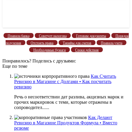
Правила банка
Советует налогова
Готовим документы
Порядок
получения
Отстоять права
Тарифы для счетов
Правила учета
Необходимые бумаги
Сроки действия
Понравилось? Поделись с друзьями:
Еще по теме
Как Считать
Ревизию в Магазине с Долгами • Как посчитать
ревизию
Речь о несоответствии дат разлива, акцизных марок и
прочих маркировок с теми, которые отражены в
сопроводител......
Как Делают
Ревизию в Магазине Продуктов Формула • Вместо
резюме