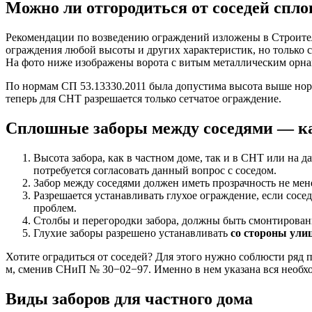
Можно ли отгородиться от соседей спл
Рекомендации по возведению ограждений изложены в Строител
ограждения любой высоты и других характеристик, но только с
На фото ниже изображены ворота с витым металлическим орна
По нормам СП 53.13330.2011 была допустима высота выше норма
теперь для СНТ разрешается только сетчатое ограждение.
Сплошные заборы между соседями — к
Высота забора, как в частном доме, так и в СНТ или на д
потребуется согласовать данный вопрос с соседом.
Забор между соседями должен иметь прозрачность не мене
Разрешается устанавливать глухое ограждение, если сосе
проблем.
Столбы и перегородки забора, должны быть смонтирован
Глухие заборы разрешено устанавливать
со стороны ули
Хотите оградиться от соседей? Для этого нужно соблюсти ряд
м, сменив СНиП № 30−02−97. Именно в нем указана вся необхо
Виды заборов для частного дома