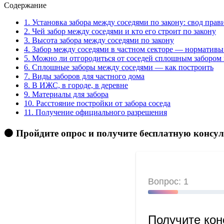
Содержание
1.
Установка забора между соседями по закону: свод прав
2.
Чей забор между соседями и кто его строит по закону
3.
Высота забора между соседями по закону
4.
Забор между соседями в частном секторе — нормативы
5.
Можно ли отгородиться от соседей сплошным забором 
6.
Сплошные заборы между соседями — как построить
7.
Виды заборов для частного дома
8.
В ИЖС, в городе, в деревне
9.
Материалы для забора
10.
Расстояние постройки от забора соседа
11.
Получение официального разрешения
🟠 Пройдите опрос и получите бесплатную консу