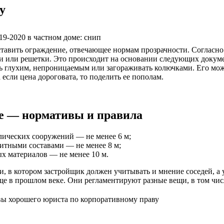
у
19-2020 в частном доме: снип
ставить ограждение, отвечающее нормам прозрачности. Согласн
тки или решетки. Это происходит на основании следующих докум
ать глухим, непроницаемым или загораживать колючками. Его мо
сли цена дороговата, то поделить ее пополам.
ре — нормативы и правила
лических сооружений — не менее 6 м;
итными составами — не менее 8 м;
ых материалов — не менее 10 м.
и, в котором застройщик должен учитывать и мнение соседей, а 
е в прошлом веке. Они регламентируют разные вещи, в том числ
вы хорошего юриста по корпоративному праву