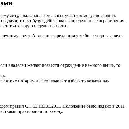
сами
му акту, владельцы земельных участков могут возводить
соседями, то тут будут действовать определенные ограничения.
е статьи каждую неделю по почте.
ечному свету. А вот новая редакция уже более строгая, ведь
, если владелец желает возвести ограждение немного выше, то
ть.
заверить у нотариуса. Это поможет избежать возможных
одом правил СП 53.13330.2011. Положение было издано в 2011-
стками правильно и по закону.