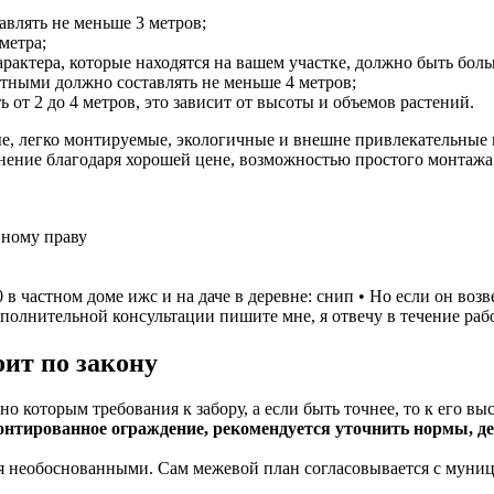
авлять не меньше 3 метров;
метра;
рактера, которые находятся на вашем участке, должно быть боль
ными должно составлять не меньше 4 метров;
ь от 2 до 4 метров, это зависит от высоты и объемов растений.
е, легко монтируемые, экологичные и внешне привлекательные 
нение благодаря хорошей цене, возможностью простого монтажа
вному праву
в частном доме ижс и на даче в деревне: снип • Но если он возв
полнительной консультации пишите мне, я отвечу в течение раб
оит по закону
но которым требования к забору, а если быть точнее, то к его 
нтированное ограждение, рекомендуется уточнить нормы, дей
ся необоснованными. Сам межевой план согласовывается с муни