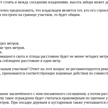
 стоять и между соседними владениями. высота забора может дос
чно предположить, что владельцем является тот, кто его строил
ли построен на границе участков, то будет общим.
рех метров.
ше трех метров.
в.
машнего скота и птицы расстояние будет не менее четырех метр
ь соблюдено расстояние в один метр.
льным участком? Ответ на этот вопрос не регламентируется ре
н, принимаются соответствующие взаимные действия по совмест
вании заключённого с ним письменного соглашения, а потом рас
тву такое ограждение будет считаться правомерным по причине 
етров. При посадке деревьев и кустарников также учитываются