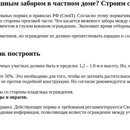
ошным забором в частном доме? Строим 
ьных нормах и правилах РФ (СниП). Согласно этому нормативно
о стороны проезжей части. Что касается межевого забора между 
ментом в глухом кованом ограждении. Экономьте время отборны
тивов, но ограждение не должно препятствовать аэрации и солн
ак построить
ачных участках должна быть в пределах 1,2 – 1.8 м в высоту. Но
е 50%. Это необходимо для того, чтобы не затенять растительнос
д не против подобной конструкции. Но согласие рекомендуется 
ы со стороны владельца ограждения.
цы и оврагов.
 правил. Действующие нормы и требования регламентируются Св
димая информация, позволяющая возвести ограждение между уча