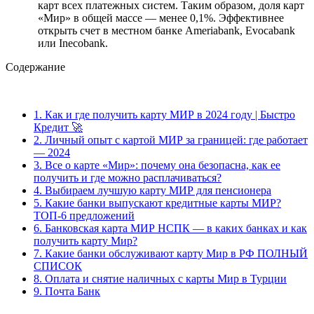
карт всех платежных систем. Таким образом, доля карт
«Мир» в общей массе — менее 0,1%. Эффективнее
открыть счет в местном банке Ameriabank, Evocabank
или Inecobank.
Содержание
1.
Как и где получить карту МИР в 2024 году | Быстро
Кредит 🚀
2.
Личный опыт с картой МИР за границей: где работает
— 2024
3.
Все о карте «Мир»: почему она безопасна, как ее
получить и где можно расплачиваться?
4.
Выбираем лучшую карту МИР для пенсионера
5.
Какие банки выпускают кредитные карты МИР?
ТОП-6 предложений
6.
Банковская карта МИР НСПК — в каких банках и как
получить карту Мир?
7.
Какие банки обслуживают карту Мир в РФ ПОЛНЫЙ
СПИСОК
8.
Оплата и снятие наличных с карты Мир в Турции
9.
Почта Банк