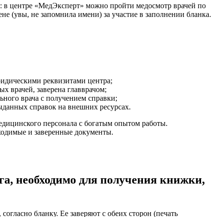
х: в центре «МедЭксперт» можно пройти медосмотр врачей по
не (увы, не запомнила имени) за участие в заполнении бланка.
ридическими реквизитами центра;
х врачей, заверена главврачом;
ьного врача с получением справки;
ыданных справок на внешних ресурсах.
едицинского персонала с богатым опытом работы.
ходимые и заверенные документы.
га, необходимо для получения книжки,
огласно бланку. Ее заверяют с обеих сторон (печать