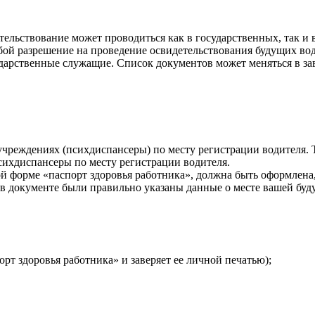
тельствование может проводиться как в государственных, так и
бой разрешение на проведение освидетельствования будущих вод
дарственные служащие. Список документов может меняться в за
учреждениях (психдиспансеры) по месту регистрации водителя.
сихдиспансеры по месту регистрации водителя.
 форме «паспорт здоровья работника», должна быть оформлена, с
ы в документе были правильно указаны данные о месте вашей буд
рт здоровья работника» и заверяет ее личной печатью);