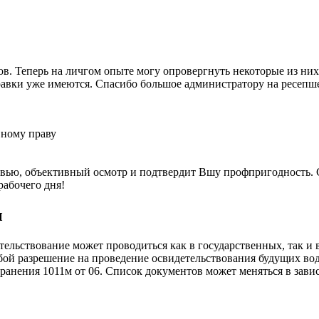
в. Теперь на личгом опыте могу опровергнуть некоторые из ни
правки уже имеются. Спасибо большое администратору на ресепше
вному праву
рвью, объективный осмотр и подтвердит Вшу профпригодность. 
рабочего дня!
ы
тельствование может проводиться как в государственных, так и
бой разрешение на проведение освидетельствования будущих вод
ранения 1011м от 06. Список документов может меняться в зав