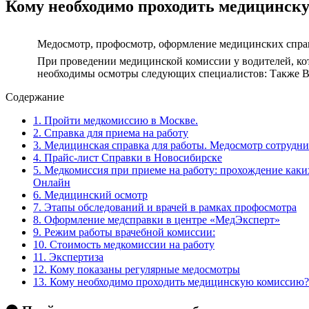
Кому необходимо проходить медицинск
Медосмотр, профосмотр, оформление медицинских спра
При проведении медицинской комиссии у водителей, кот
необходимы осмотры следующих специалистов: Также Вы
Содержание
1.
Пройти медкомиссию в Москве.
2.
Справка для приема на работу
3.
Медицинская справка для работы. Медосмотр сотрудник
4.
Прайс-лист Справки в Новосибирске
5.
Медкомиссия при приеме на работу: прохождение каких 
Онлайн
6.
Медицинский осмотр
7.
Этапы обследований и врачей в рамках профосмотра
8.
Оформление медсправки в центре «МедЭксперт»
9.
Режим работы врачебной комиссии:
10.
Стоимость медкомиссии на работу
11.
Экспертиза
12.
Кому показаны регулярные медосмотры
13.
Кому необходимо проходить медицинскую комиссию?