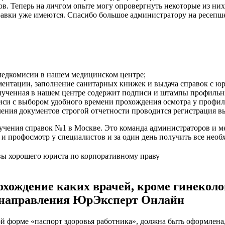
в. Теперь на личгом опыте могу опровергнуть некоторые из ни
правки уже имеются. Спасибо большое администратору на ресепше
едкомисии в нашем медицинском центре;
ентации, заполнение санитарных книжек и выдача справок с ю
лученная в нашем центре содержит подписи и штампы профильны
иси с выбором удобного времени прохождения осмотра у профил
ения документов строгой отчетности проводится регистрация в
чения справок №1 в Москве. Это команда администраторов и м
 профосмотр у специалистов и за один день получить все необ
вы хорошего юриста по корпоративному праву
охождение каких врачей, кроме гинеколо
нк направления ЮрЭксперт Онлайн
 форме «паспорт здоровья работника», должна быть оформлена, с