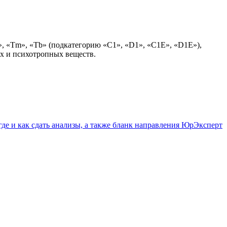
, «Tm», «Тb» (подкатегорию «С1», «D1», «С1Е», «D1E»),
х и психотропных веществ.
де и как сдать анализы, а также бланк направления ЮрЭксперт