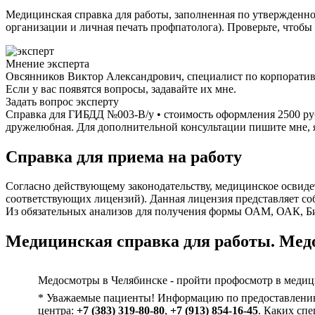
Медицинская справка для работы, заполненная по утвержденной
организации и личная печать профпатолога). Проверьте, чтоб
Мнение эксперта
Овсянников Виктор Александрович, специалист по корпорати
Если у вас появятся вопросы, задавайте их мне.
Задать вопрос эксперту
Справка для ГИБДД №003-В/у • стоимость оформления 2500 руб
дружелюбная. Для дополнительной консультации пишите мне, я 
Справка для приема на работу
Согласно действующему законодательству, медицинское освиде
соответствующих лицензий). Данная лицензия представляет со
Из обязательных анализов для получения формы ОАМ, ОАК, Б
Медицинская справка для работы. Медо
Медосмотры в Челябинске - пройти профосмотр в медиц
* Уважаемые пациенты! Информацию по предоставлению 
центра:
+7 (383) 319-80-80
,
+7 (913) 854-16-45
. Каких сп