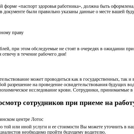
 форме «паспорт здоровья работника», должна быть оформлена, с
ы в документе были правильно указаны данные о месте вашей буд
вному праву
лей, при этом обследуемые не стоят в очередях в ожидании при
отвечу в течение рабочего дня!
тельствование может проводиться как в государственных, так и
бой разрешение на проведение освидетельствования будущих вод
иохимическое исследование крови. Сотрудники, принимаемые в
смотр сотрудников при приеме на работ
инском центре Лотос
той или иной услуги и ее стоимости Вы можете уточнить в на
ециалистов необходимо пройти будущему водителю.