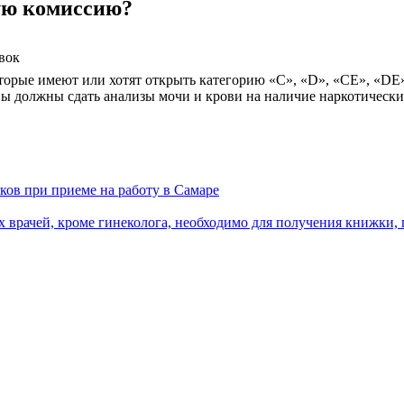
ую комиссию?
вок
орые имеют или хотят открыть категорию «С», «D», «СЕ», «DE»
 должны сдать анализы мочи и крови на наличие наркотически
ов при приеме на работу в Самаре
врачей, кроме гинеколога, необходимо для получения книжки, г