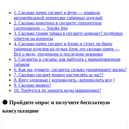
1.
Сколько пачек сигарет в фуре — правила
автомобильной перевозки табачных изделий
2.
Сколько никотина в сигарете: процентное
соотношение — Smoke free
3.
Сколько грамм табака в сигарете компакт? подборки
ответов на вопросы
4.
Сколько пачек сигарет в блоке и стоит ли брать
табачные изделия на отдых блок это сколько пачек —
Всё о моде, тенденции и последние новинки
5.
Сигареты и сигары: как работать с маркированным
табаком
6.
Как вы думаете, сигареты сильно укорачивают жизнь?
7.
Сколько сигарет можно настрелять за час!?
8.
Вред здоровью [ верховодить | верховодить код ]
9.
Сколько можно?
10.
Требуется ли хранить коды маркировки?
🟠 Пройдите опрос и получите бесплатную
консультацию