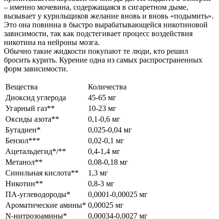
– именно мочевина, содержащаяся в сигаретном дыме,
вызывает у курильщиков желание вновь и вновь «подымить».
Это она повинна в быстро вырабатывающейся никотиновой
зависимости, так как подстегивает процесс воздействия
никотина на нейроны мозга.
Обычно такие жидкости покупают те люди, кто решил
бросить курить. Курение одна из самых распространенных
форм зависимости.
Вещества
Количества
Диоксид углерода
45-65 мг
Угарный газ**
10-23 мг
Оксиды азота**
0,1-0,6 мг
Бутадиен*
0,025-0,04 мг
Бензол***
0,02-0,1 мг
Ацетальдегид*/**
0,4-1,4 мг
Метанол**
0,08-0,18 мг
Синильная кислота**
1,3 мг
Никотин**
0,8-3 мг
ПА-углеводороды*
0,0001-0,00025 мг
Ароматические амины*
0,00025 мг
N-нитрозоамины*
0,00034-0,0027 мг