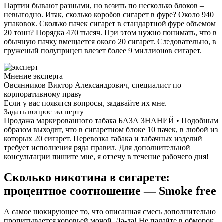
Партии бывают разными, но возить по несколько блоков –
невыгодно. Итак, сколько коробов сигарет в фуре? Около 940
упаковок. Сколько пачек сигарет в стандартной фуре объемом
20 тонн? Порядка 470 тысяч. При этом нужно понимать, что в
обычную пачку вмещается около 20 сигарет. Следовательно, в
груженый полуприцеп влезет более 9 миллионов сигарет.
Мнение эксперта
Овсянников Виктор Александрович, специалист по
корпоративному праву
Если у вас появятся вопросы, задавайте их мне.
Задать вопрос эксперту
Продажа маркированного табака БАЗА ЗНАНИЙ • Подобным
образом выходит, что в сигаретном блоке 10 пачек, в любой из
которых 20 сигарет. Перевозка табака и табачных изделий
требует исполнения ряда правил. Для дополнительной
консультации пишите мне, я отвечу в течение рабочего дня!
Сколько никотина в сигарете:
процентное соотношение — Smoke free
А самое шокирующее то, что описанная смесь дополнительно
пропитывается коровьей мочой. Да-да! Не падайте в обморок