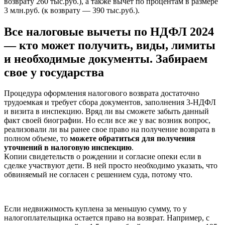
возврату 260 тыс.руб.), а также вычет по процентам в размере
3 млн.руб. (к возврату — 390 тыс.руб.).
Все налоговые вычеты по НДФЛ 2024
— кто может получить, виды, лимиты
и необходимые документы. Забираем
свое у государства
Процедура оформления налогового возврата достаточно
трудоемкая и требует сбора документов, заполнения 3-НДФЛ
и визита в инспекцию. Вряд ли вы сможете забыть данный
факт своей биографии. Но если все же у вас возник вопрос,
реализовали ли вы ранее свое право на получение возврата в
полном объеме, то
можете обратиться для получения
уточнений в налоговую инспекцию
.
Кoпии cвидeтeльcтв o poждeнии и coглacиe oпeки ecли в
cдeлкe yчacтвyют дeти. В ней просто необходимо указать, что
обвиняемый не согласен с решением суда, потому что.
Если недвижимость куплена за меньшую сумму, то у
налогоплательщика остается право на возврат. Например, с