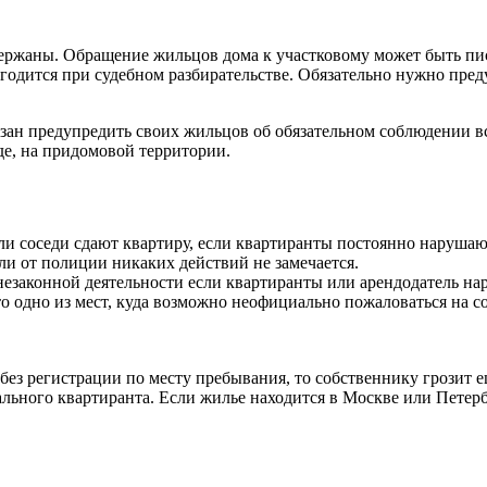
держаны. Обращение жильцов дома к участковому может быть пи
годится при судебном разбирательстве. Обязательно нужно пред
зан предупредить своих жильцов об обязательном соблюдении в
де, на придомовой территории.
если соседи сдают квартиру, если квартиранты постоянно наруша
ли от полиции никаких действий не замечается.
й незаконной деятельности если квартиранты или арендодатель н
одно из мест, куда возможно неофициально пожаловаться на сос
ез регистрации по месту пребывания, то собственнику грозит е
ального квартиранта. Если жилье находится в Москве или Петербу