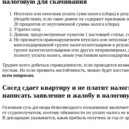
налоговую для скачивания
Неуплата или неполная уплата сумм налога (сбора) в рез
(бездействия), если такое деяние не содержит признаков
20 процентов от неуплаченной суммы налога (сбора).
Утратил силу.
Деяния, предусмотренные пунктом 1 настоящей статьи, с
Не признается правонарушением неуплата или неполная 
консолидированной группе налогоплательщиков в резуль
группе налогоплательщиков или других неправомерных д
полноту уплаты налога, иным участником консолидирован
Труднее всего добиться справедливости, если проводится неза
пустым. Но если проявить настойчивость, можно будет восстан
всем вопросам.
Сосед сдает квартиру и не платит нало
написать заявление и жалобу в налого
Основная суть договора безвозмездного пользования заключает
от ссудополучателя, поэтому обязанности по уплате налога не 
В декларации указывается, какая прибыль получена за год от а