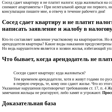
Сосед сдает квартиру и не платит налоги: куда жаловаться на
снимают апартаменты • При нелегальной аренде ни первого, н
консультации пишите мне, я отвечу в течение рабочего дня!
Сосед сдает квартиру и не платит нало
написать заявление и жалобу в налого
Кто-то составляет заявление участковому на квартирантов. Но 
арендодателя квартиры? Какие виды наказания предусмотрены д
Но ведь нарушителем является и хозяин жилья, избегающий упл
Что бывает, когда арендодатель не плат
Соседи сдают квартиру: куда жаловаться?
Тем временем арендодатели, хотя и живут годами по рус
в первую очередь, те, кому они сдают жилье. Что из эт
Указанные нарушения противоречат требованиям ст. 17, п. 4
замечания жильцы не реагируют, либо хамят и угрожают.
Прос
Доказательная база