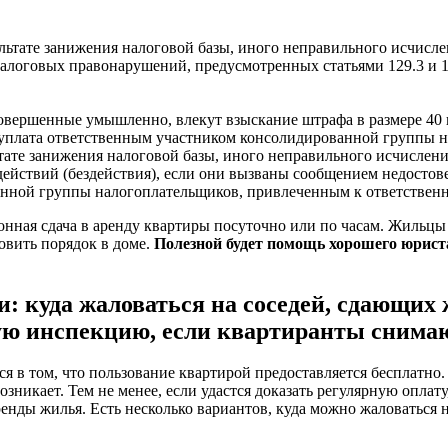
ультате занижения налоговой базы, иного неправильного исчисл
 налоговых правонарушений, предусмотренных статьями 129.3 и 1
овершенные умышленно, влекут взыскание штрафа в размере 40 
уплата ответственным участником консолидированной группы н
тате занижения налоговой базы, иного неправильного исчислен
ействий (бездействия), если они вызваны сообщением недосто
ной группы налогоплательщиков, привлеченным к ответственнос
конная сдача в аренду квартиры посуточно или по часам. Жильцы
овить порядок в доме.
Полезной будет помощь хорошего юрист
ги: куда жаловаться на соседей, сдающих
вую инспекцию, если квартиранты сним
ся в том, что пользование квартирой предоставляется бесплатно
возникает. Тем не менее, если удастся доказать регулярную опла
ренды жилья. Есть несколько вариантов, куда можно жаловаться 