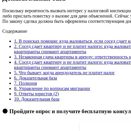
Поскольку вероятность вызвать интерес у налоговой инспекции 
либо прислать повестку о вызове для дачи объяснений. Сейчас
По закону сделка должна быть оформлена соответствующим дог
Содержание
1.
В поисках помощи: куда жаловаться, если сосед сдает к
2.
Сосед сдает квартиру и не платит налоги: куда жалова
квартиранты снимают апартаменты
3.
Незаконная сдача квартиры в аренду: ответственность 
4.
Сосед сдает квартиру и не платит налоги: куда жалова
квартиранты снимают апартаменты
5.
Что бывает, когда арендодатель не платит налог
6.
Доказательная база
7.
Полиция
8.
Управление по вопросам миграции
9.
Ответы юристов (2)
10.
Доказательная база
🟠 Пройдите опрос и получите бесплатную консу