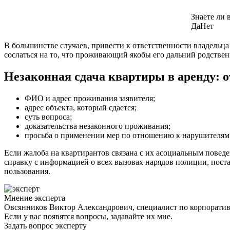
Знаете ли 
Да
Нет
В большинстве случаев, привести к ответственности владельц
сослаться на то, что проживающий якобы его дальний родственн
Незаконная сдача квартиры в аренду: 
ФИО и адрес проживания заявителя;
адрес объекта, который сдается;
суть вопроса;
доказательства незаконного проживания;
просьба о применении мер по отношению к нарушителям
Если жалоба на квартирантов связана с их асоциальным повед
справку с информацией о всех вызовах нарядов полиции, пос
пользования.
Мнение эксперта
Овсянников Виктор Александрович, специалист по корпорати
Если у вас появятся вопросы, задавайте их мне.
Задать вопрос эксперту