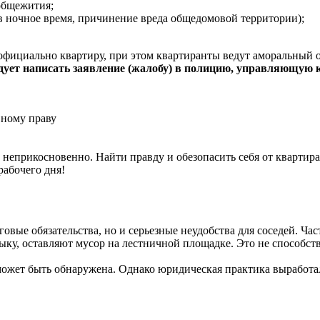
общежития;
 ночное время, причинение вреда общедомовой территории);
официально квартиру, при этом квартиранты ведут аморальный о
дует написать заявление (жалобу) в полицию, управляющую
вному праву
лье неприкосновенно. Найти правду и обезопасить себя от кварт
рабочего дня!
говые обязательства, но и серьезные неудобства для соседей. 
ыку, оставляют мусор на лестничной площадке. Это не способст
может быть обнаружена. Однако юридическая практика выработа