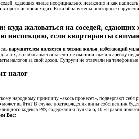
 соседей, сдающих жилье неофициально, незаконно и как написат
и второго не происходит. Если обнаружены повторные нарушени
ги: куда жаловаться на соседей, сдающих
вую инспекцию, если квартиранты сним
ведь
нарушителем является и хозяин жилья, избегающий уплат
ля тех, кто обогащается за счет незаконной сдачи в аренду нед
аты налогов за свой доход. Супруги не отвечали на телефонные
ит налог
скому народному принципу «авось пронесет», подвергают себя р
ого может выйти? В случае подтверждения вины собственник будет
 Жилищного кодекса РФ; содержанию пункта 6, 10 «Правил поль
им Вас: