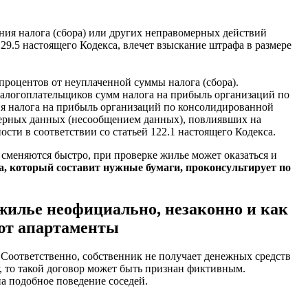
ения налога (сбора) или других неправомерных действий
29.5 настоящего Кодекса, влечет взыскание штрафа в размере
процентов от неуплаченной суммы налога (сбора).
алогоплательщиков сумм налога на прибыль организаций по
ия налога на прибыль организаций по консолидированной
верных данных (несообщением данных), повлиявших на
ти в соответствии со статьей 122.1 настоящего Кодекса.
 сменяются быстро, при проверке жилье может оказаться и
а, который составит нужные бумаги, проконсультирует по
 жилье неофициально, незаконно и как
ают апартаменты
. Соответственно, собственник не получает денежных средств
ту, то такой договор может быть признан фиктивным.
на подобное поведение соседей.