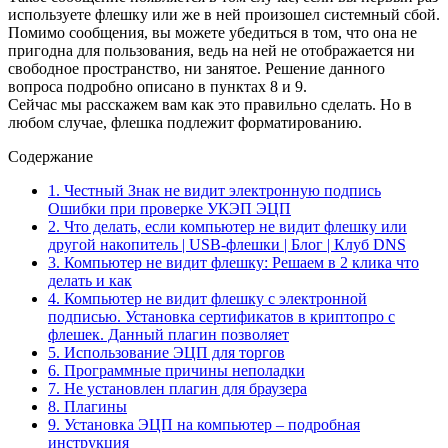
используете флешку или же в ней произошел системный сбой.
Помимо сообщения, вы можете убедиться в том, что она не
пригодна для пользования, ведь на ней не отображается ни
свободное пространство, ни занятое. Решение данного
вопроса подробно описано в пунктах 8 и 9.
Сейчас мы расскажем вам как это правильно сделать. Но в
любом случае, флешка подлежит форматированию.
Содержание
1.
Честный Знак не видит электронную подпись
Ошибки при проверке УКЭП ЭЦП
2.
Что делать, если компьютер не видит флешку или
другой накопитель | USB-флешки | Блог | Клуб DNS
3.
Компьютер не видит флешку: Решаем в 2 клика что
делать и как
4.
Компьютер не видит флешку с электронной
подписью. Установка сертификатов в криптопро с
флешек. Данный плагин позволяет
5.
Использование ЭЦП для торгов
6.
Программные причины неполадки
7.
Не установлен плагин для браузера
8.
Плагины
9.
Установка ЭЦП на компьютер – подробная
инструкция