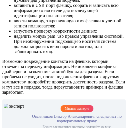
нужные для управления модулем;
вставить в USB-порт флешку, собрать и записать всю
информацию о носителе для последующей
идентификации пользователя;
ввести команду, закрепляющую имя флешки к учетной
записи пользователя;
запустить проверку корректности данных;
наделить модуль pam_usb правом управления системой.
При необнаружении подходящего носителя система
должна запросить ввод пароля и логина, или
заблокировать вход.
Возможно повреждение контакта на флешке, который
отвечает за передачу информации. Не исключен конфликт
драйверов и назначение занятой буквы для раздела. Если
проблема не уходит, после подключения флешки к другому
компьютеру, попробуйте проверить доступность раздела. Если
и тут все в порядке, тогда переустановите драйвера и флешка
заработает.
Мнение эксперта
Овсянников Виктор Александрович, специалист по
корпоративному праву
Если у вас появятся вопросы, задавайте их мне.