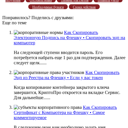
получения
Отстоять права
Тарифы для счетов
Правила учета
Необходимые бумаги
Сроки действия
Понравилось? Поделись с друзьями:
Еще по теме
Как Скопировать
Электронную Подпись на Флешку • Скопировать эцп на
компьютер
На следующей ступени вводится пароль. Его
потребуется набрать еще 1 раз для подтверждения. Далее
следует щелк......
Как Скопировать
Эцп из Реестра на Флешку • Если у вас токен
Когда копирование контейнера закрытого ключа
завершится, КриптоПро откроется на вкладке Сервис.
Для дальнейше......
Как Скопировать
Сертификат с Компьютера на Флешку • Самое
комментируемое
В следующем окне нам необходимо задать имя