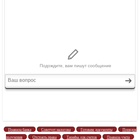
Правила банка
Советует налогова
Готовим документы
Порядок
получения
Отстоять права
Тарифы для счетов
Правила учета