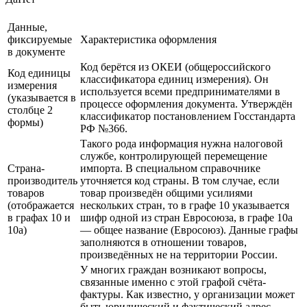
Данные,
фиксируемые
Характеристика оформления
в документе
Код берётся из ОКЕИ (общероссийского
Код единицы
классификатора единиц измерения). Он
измерения
используется всеми предпринимателями в
(указывается в
процессе оформления документа. Утверждён
столбце 2
классификатор постановлением Госстандарта
формы)
РФ №366.
Такого рода информация нужна налоговой
службе, контролирующей перемещение
Страна-
импорта. В специальном справочнике
производитель
уточняется код страны. В том случае, если
товаров
товар произведён общими усилиями
(отображается
нескольких стран, то в графе 10 указывается
в графах 10 и
шифр одной из стран Евросоюза, в графе 10а
10а)
— общее название (Евросоюз). Данные графы
заполняются в отношении товаров,
произведённых не на территории России.
У многих граждан возникают вопросы,
связанные именно с этой графой счёта-
фактуры. Как известно, у организации может
быть юридический и фактический адрес.