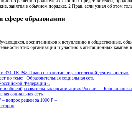
тации по решению родителей (законных представителей) продол
кие, занятия в обычном порядке;. 2 Прав, если узнал об этом тол
в сфере образования
 обучающихся, воспитанников к вступлению в общественные, общ
ятельности этих организаций и участию в агитационных кампани
т. 331 ТК РФ. Право на занятие педагогической деятельностью.
т по теме: | Образовательная социальная сеть
Российской Федерации».
ти в общеобразовательных организациях России — Блог инспект
льная социальная сеть
 – вопрос решен за 1000 ₽ –
 сторон