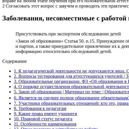
вправе на любом этапе обучения при его положительной аттес
2 Согласовать этот вопрос с завучем и проводить эти практичес
Заболевания, несовместимые с работой 
Присутствовать при экспертном обследовании детей
«Закон об образовании» Статья 50. п.15. Принуждение
и партии, а также принудительное привлечение их к де
информацию относительно обследований детей.
Содержание
1.
К педагогической деятельности не допускаются лица. С
2.
Вопросы тестирования для аттестующихся учителей | Тес
3.
Образовательные организации. ФЗ «Об образовании в 
4.
О порядке осуществления образовательной деятельнос
5.
Закон об образовании | Материал по теме: | Образовате
6.
Является ли среднее полное образование обязательным?
7.
Участники образовательных отношений: кто это, права
8.
Требования к педагогам
9.
Какие права имеют учащиеся
10.
Правовой статус педагога
11.
Особенности наименования