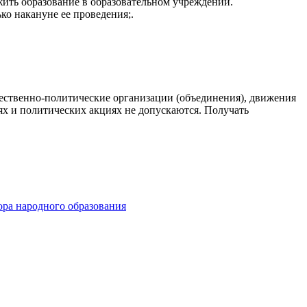
жить образование в образовательном учреждении.
ько накануне ее проведения;.
ественно-политические организации (объединения), движения
ях и политических акциях не допускаются. Получать
ора народного образования