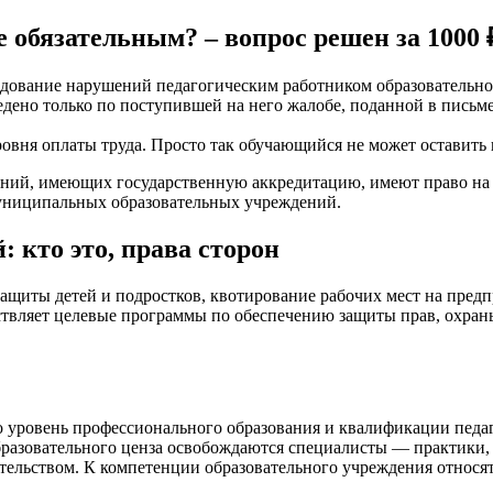
 обязательным? – вопрос решен за 1000 
ледование нарушений педагогическим работником образовательн
едено только по поступившей на него жалобе, поданной в пись
ня оплаты труда. Просто так обучающийся не может оставить шк
ний, имеющих государственную аккредитацию, имеют право на 
униципальных образовательных учреждений.
 кто это, права сторон
защиты детей и подростков, квотирование рабочих мест на предпр
ствляет целевые программы по обеспечению защиты прав, охраны
о уровень профессионального образования и квалификации педа
бразовательного ценза освобождаются специалисты — практики,
тельством. К компетенции образовательного учреждения относят