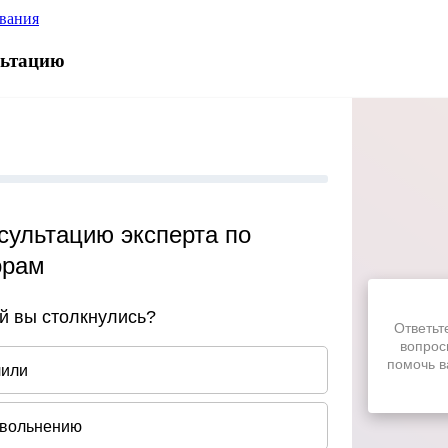
ования
льтацию