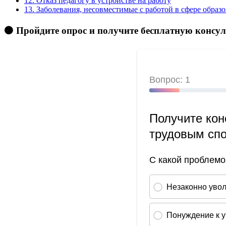
12.
Отказ педагогу в устройстве на работу
13.
Заболевания, несовместимые с работой в сфере образ
🟠 Пройдите опрос и получите бесплатную консу