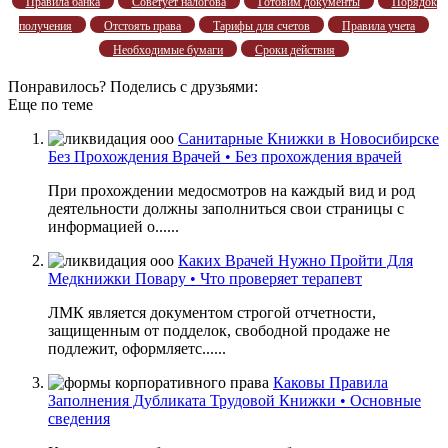
Правила банка
Советует налогова
Готовим документы
Порядок
получения
Отстоять права
Тарифы для счетов
Правила учета
Необходимые бумаги
Сроки действия
Понравилось? Поделись с друзьями:
Еще по теме
Санитарные Книжки в Новосибирске
Без Прохождения Врачей • Без прохождения врачей
При прохождении медосмотров на каждый вид и род
деятельности должны заполниться свои страницы с
информацией о......
Каких Врачей Нужно Пройти Для
Медкнижки Повару • Что проверяет терапевт
ЛМК является документом строгой отчетности,
защищенным от подделок, свободной продаже не
подлежит, оформляетс......
Каковы Правила
Заполнения Дубликата Трудовой Книжки • Основные
сведения