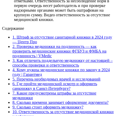
отметками. Ответственность за несоблюдение норм в
первую очередь несет работодатель и при проверке
надзорными органами может быть оштрафован на
крупную сумму. Видео ответственность за отсутствие
медицинской книжки.
Содержание
1.
Штраф за отсутствие санитарной книжки в 2024 году
— Центр Про
2.
Проверка медкнижки на подлинность — как
проверить медицинские книжки ФГБУЗ и ФМБА на
подлинность | VMedic
3.
Как отличить поддельную медкнижку от настоящей –
способы проверки и ответственность
4.
Кому нужны медицинские книжки по закону в 2024
году | Гарантмед
5.
Перечень необходимых врачей и исследований
6.
Где пройти медицинский осмотр и оформить
санкнижку в Санкт-Петербурге?
7.
Какие предусмотрены штрафы за отсутствие
медкнижки
8.
Сколько времени занимает оформление документа?
9.
Сколько стоит оформить медкнижку?
10.
Ответственность за отсутствие медицинской книжки