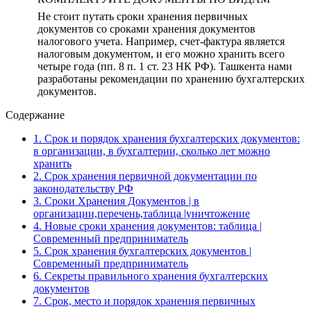
Не стоит путать сроки хранения первичных
документов со сроками хранения документов
налогового учета. Например, счет-фактура является
налоговым документом, и его можно хранить всего
четыре года (пп. 8 п. 1 ст. 23 НК РФ). Ташкента нами
разработаны рекомендации по хранению бухгалтерских
документов.
Содержание
1.
Срок и порядок хранения бухгалтерских документов:
в организации, в бухгалтерии, сколько лет можно
хранить
2.
Срок хранения первичной документации по
законодательству РФ
3.
Сроки Хранения Документов | в
организации,перечень,таблица |уничтожение
4.
Новые сроки хранения документов: таблица |
Современный предприниматель
5.
Срок хранения бухгалтерских документов |
Современный предприниматель
6.
Секреты правильного хранения бухгалтерских
документов
7.
Срок, место и порядок хранения первичных