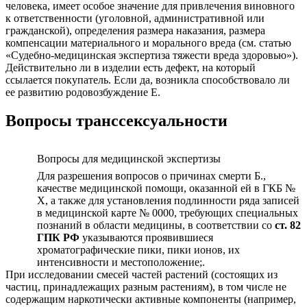
человека, имеет особое значение для привлечения виновного
к ответственности (уголовной, административной или
гражданской), определения размера наказания, размера
компенсации материального и морального вреда (см. статью
«Судебно-медицинская экспертиза тяжести вреда здоровью»).
Действительно ли в изделии есть дефект, на который
ссылается покупатель. Если да, возникла способствовало ли
ее развитию родовозбуждение Е.
Вопросы транссексуальности
Вопросы для медицинской экспертизы
Для разрешения вопросов о причинах смерти Б.,
качестве медицинской помощи, оказанной ей в ГКБ №
Х, а также для установления подлинности ряда записей
в медицинской карте № 0000, требующих специальных
познаний в области медицины, в соответствии со
ст. 82
ГПК РФ
указываются проявившиеся
хроматографические пики, пики ионов, их
интенсивности и местоположение;.
При исследовании смесей частей растений (состоящих из
частиц, принадлежащих разным растениям), в том числе не
содержащим наркотически активные компоненты (например,