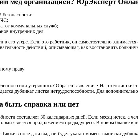
нии мед организацией? ЮрЭксперт Онла
 безопасности;
МЧС;
кт от коммунальных служб;
анов внутренних дел.
ен в его утере. Если это работник, он самостоятельно занимаетс
вательность действий, описывающая, как восстановить больничн
вному праву
енного или утерянного? Образец заявления • На этом листке ста
ается дубликат листка нетрудоспособности. Для дополнительной
а быть справка или нет
ности составляет 30 календарных дней. Если месяц истек, а че
торый является продолжением предыдущего. В новом бланке в п
Также в поле дата выдачи будет указан момент выписки дублика