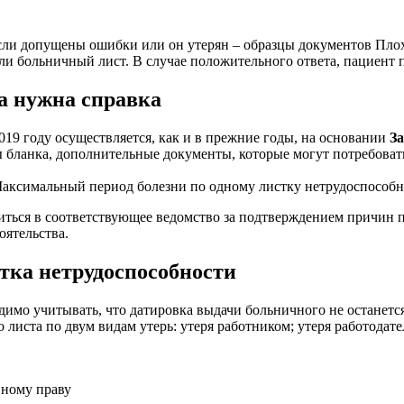
если допущены ошибки или он утерян – образцы документов Пло
ли больничный лист. В случае положительного ответа, пациент п
а нужна справка
019 году осуществляется, как и в прежние годы, на основании
З
ны бланка, дополнительные документы, которые могут потребов
аксимальный период болезни по одному листку нетрудоспособно
иться в соответствующее ведомство за подтверждением причин 
оятельства.
стка нетрудоспособности
одимо учитывать, что датировка выдачи больничного не останется
листа по двум видам утерь: утеря работником; утеря работодате
вному праву