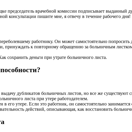
ядке председатель врачебной комиссии подписывает выданный ду
ой консультации пишите мне, я отвечу в течение рабочего дня!
переболевшему работнику. Он может самостоятельно попросить 
ии, принуждать к повторному обращению за больничным листком
ак сохранить деньги при утрате больничного листа.
способности?
выдачу дубликатов больничных листов, но все же существуют си
ольничного листа при утере работодателем.
ен в его утере. Если это работник, он самостоятельно занимаетс
вательность действий, описывающая, как восстановить больничн
та