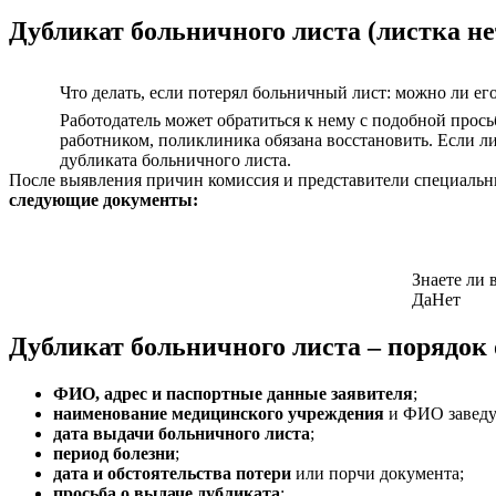
Дубликат больничного листа (листка н
Что делать, если потерял больничный лист: можно ли ег
Работодатель может обратиться к нему с подобной прось
работником, поликлиника обязана восстановить. Если ли
дубликата больничного листа.
После выявления причин комиссия и представители специальны
следующие документы:
Знаете ли 
Да
Нет
Дубликат больничного листа – порядок
ФИО, адрес и паспортные данные заявителя
;
наименование медицинского учреждения
и ФИО заведую
дата выдачи больничного листа
;
период болезни
;
дата и обстоятельства потери
или порчи документа;
просьба о выдаче дубликата
;