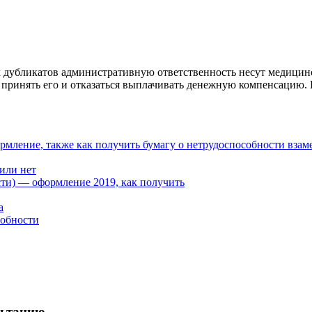
 дубликатов административную ответственность несут медицинск
принять его и отказаться выплачивать денежную компенсацию. 
ормление, также как получить бумагу о нетрудоспособности вза
или нет
ти) — оформление 2019, как получить
а
собности
льтацию