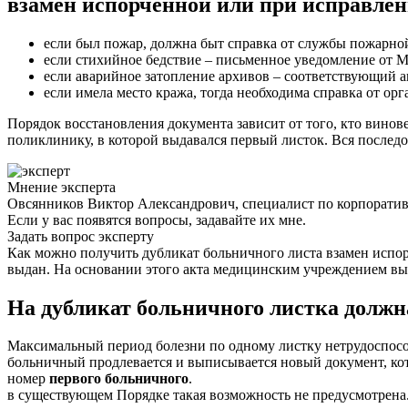
взамен испорченной или при исправле
если был пожар, должна быт справка от службы пожарной
если стихийное бедствие – письменное уведомление от 
если аварийное затопление архивов – соответствующий а
если имела место кража, тогда необходима справка от орг
Порядок восстановления документа зависит от того, кто винов
поликлинику, в которой выдавался первый листок. Вся последо
Мнение эксперта
Овсянников Виктор Александрович, специалист по корпорати
Если у вас появятся вопросы, задавайте их мне.
Задать вопрос эксперту
Как можно получить дубликат больничного листа взамен испорч
выдан. На основании этого акта медицинским учреждением выд
На дубликат больничного листка должн
Максимальный период болезни по одному листку нетрудоспособ
больничный продлевается и выписывается новый документ, ко
номер
первого больничного
.
в существующем Порядке такая возможность не предусмотрена. 