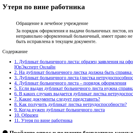
Утеря по вине работника
Обращение в лечебное учреждение
За порядок оформления и выдачи больничных листов, их
неправильно оформленный больничный, имеет право не 
быть исправлена в текущем документе.
Содержание
1.
Дубликат больничного листа: образец заявления на оф
ЮрЭксперт Онлайн
2.
На дубликат больничного листка должна быть справка 
3.
Дубликат больничного листа (листка нетрудоспособнос
4.
Дубликат больничного листа – порядок оформления
5.
Если выдан дубликат больничного листа нужна справк
6.
В каких случаях выдается дубликат листка нетрудоспо
7.
Какие документы следует представить?
8.
Как получить дубликат листка нетрудоспособности?
9.
Когда нужен дубликат больничного листа
10.
Образец
11.
Утеря по вине работника
🟠 Пройдите опрос и получите бесплатную консу