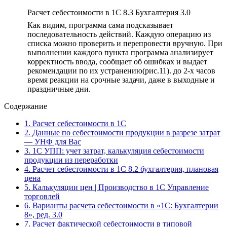
Расчет себестоимости в 1С 8.3 Бухгалтерия 3.0
Как видим, программа сама подсказывает
последовательность действий. Каждую операцию из
списка можно проверить и перепровести вручную. При
выполнении каждого пункта программа анализирует
корректность ввода, сообщает об ошибках и выдает
рекомендации по их устранению(рис.11). до 2-х часов
время реакции на срочные задачи, даже в выходные и
праздничные дни.
Содержание
1.
Расчет себестоимости в 1С
2.
Данные по себестоимости продукции в разрезе затрат
— УНФ для Вас
3.
1С УПП: учет затрат, калькуляция себестоимости
продукции из переработки
4.
Расчет себестоимости в 1С 8.2 бухгалтерия, плановая
цена
5.
Калькуляции цен | Производство в 1С Управление
торговлей
6.
Варианты расчета себестоимости в «1С: Бухгалтерии
8», ред. 3.0
7.
Расчет фактической себестоимости в типовой