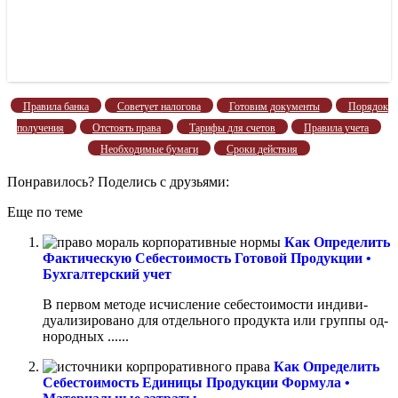
Правила банка
Советует налогова
Готовим документы
Порядок
получения
Отстоять права
Тарифы для счетов
Правила учета
Необходимые бумаги
Сроки действия
Понравилось? Поделись с друзьями:
Еще по теме
Как Определить
Фактическую Себестоимость Готовой Продукции •
Бухгалтерский учет
В первом методе исчисление себестоимости индиви­
дуализировано для отдельного продукта или группы од­
нородных ......
Как Определить
Себестоимость Единицы Продукции Формула •