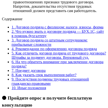
правоотношениях признаки трудового договора.
Напротив, доказательства отсутствия трудовых
отношений должен представить сам работодатель.
Содержание
1.
Договор подряда с физлицом: налоги, взносы, форма
2.
Что нужно знать о договоре подряда — БУХ.1С, сайт
в помощь бухгалтеру
3.
Договор подряда со штатным сотрудником:
прибыльные сложности
4.
Рекомендации по оформлению договора подряда
5.
Как отличить договор подряда от трудового договора?
Штрафы за подмену договора. Верховный суд.
6.
На что обратить внимание при заключении договора
подряда?
7.
Предмет договора
8.
Как указать срок выполнения работ?
9.
Последствия подмены трудовых отношений
гражданско-правовыми
10.
Иные положения
🟠 Пройдите опрос и получите бесплатную
консультацию