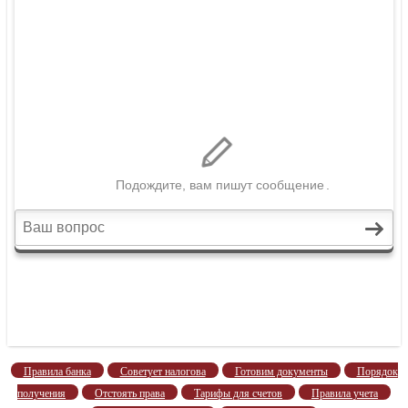
Правила банка
Советует налогова
Готовим документы
Порядок
получения
Отстоять права
Тарифы для счетов
Правила учета