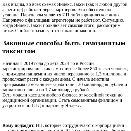
Как видим, во всех схемах Яндекс.Такси (как и любой другой
агрегатор) работает через партнеров. Это обязательное
условие. Партнером является ИП либо юридическое лицо.
Напрямую с физлицами агрегаторы не работают. Ситуацию,
когда Яндекс.Такси подключает самозанятого, рассмотрим
ниже. Спойлер: зачастую это также незаконно.
Законные способы быть самозанятым
таксистом
Начиная с 2019 года до лета 2024-го в России
зарегистрировались как самозанятые более 850 тысяч человек,
с приходом пандемии их число перевалило за 1,3 миллиона и
продолжает расти с каждым днем. С начала действия
программы самозанятые заработали 130 миллиардов рублей и
заплатили налоги на 1,7 миллиарда рублей.
Есть модели касс для любого бизнеса от кофейной точки до
медицинской организации. Стать самозанятым физлицом и
устроиться по ГПД к партнеру Яндекс.
Кому подходит.
ИП, которые сотрудничают с корпорациями
— они применяют вычет по НДС. Тем, у кого доходы больше