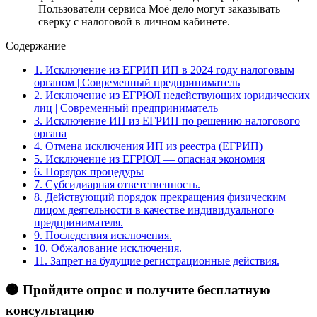
Пользователи сервиса Моё дело могут заказывать
сверку с налоговой в личном кабинете.
Содержание
1.
Исключение из ЕГРИП ИП в 2024 году налоговым
органом | Современный предприниматель
2.
Исключение из ЕГРЮЛ недействующих юридических
лиц | Современный предприниматель
3.
Исключение ИП из ЕГРИП по решению налогового
органа
4.
Отмена исключения ИП из реестра (ЕГРИП)
5.
Исключение из ЕГРЮЛ — опасная экономия
6.
Порядок процедуры
7.
Субсидиарная ответственность.
8.
Действующий порядок прекращения физическим
лицом деятельности в качестве индивидуального
предпринимателя.
9.
Последствия исключения.
10.
Обжалование исключения.
11.
Запрет на будущие регистрационные действия.
🟠 Пройдите опрос и получите бесплатную
консультацию