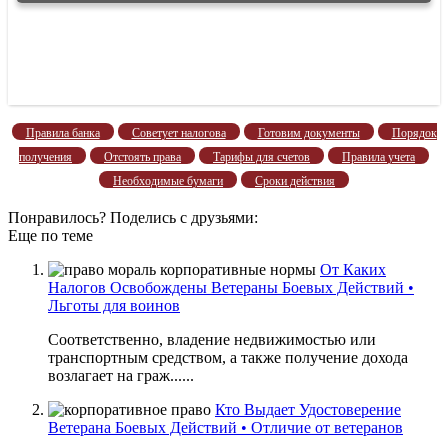
Правила банка
Советует налогова
Готовим документы
Порядок
получения
Отстоять права
Тарифы для счетов
Правила учета
Необходимые бумаги
Сроки действия
Понравилось? Поделись с друзьями:
Еще по теме
От Каких
Налогов Освобождены Ветераны Боевых Действий •
Льготы для воинов
Соответственно, владение недвижимостью или
транспортным средством, а также получение дохода
возлагает на граж......
Кто Выдает Удостоверение
Ветерана Боевых Действий • Отличие от ветеранов