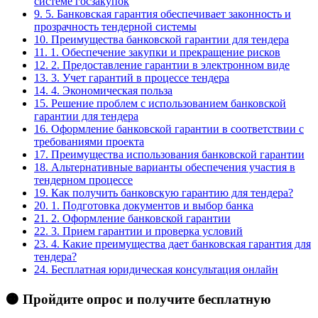
системе госзакупок
9.
5. Банковская гарантия обеспечивает законность и
прозрачность тендерной системы
10.
Преимущества банковской гарантии для тендера
11.
1. Обеспечение закупки и прекращение рисков
12.
2. Предоставление гарантии в электронном виде
13.
3. Учет гарантий в процессе тендера
14.
4. Экономическая польза
15.
Решение проблем с использованием банковской
гарантии для тендера
16.
Оформление банковской гарантии в соответствии с
требованиями проекта
17.
Преимущества использования банковской гарантии
18.
Альтернативные варианты обеспечения участия в
тендерном процессе
19.
Как получить банковскую гарантию для тендера?
20.
1. Подготовка документов и выбор банка
21.
2. Оформление банковской гарантии
22.
3. Прием гарантии и проверка условий
23.
4. Какие преимущества дает банковская гарантия для
тендера?
24.
Бесплатная юридическая консультация онлайн
🟠 Пройдите опрос и получите бесплатную