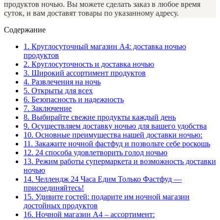
продуктов ночью. Вы можете сделать заказ в любое время
суток, и вам доставят товары по указанному адресу.
Содержание
1.
Круглосуточный магазин А4: доставка ночью
продуктов
2.
Круглосуточность и доставка ночью
3.
Широкий ассортимент продуктов
4.
Развлечения на ночь
5.
Открыты для всех
6.
Безопасность и надежность
7.
Заключение
8.
Выбирайте свежие продукты каждый день
9.
Осуществляем доставку ночью для вашего удобства
10.
Основные преимущества нашей доставки ночью:
11.
Закажите ночной фастфуд и позвольте себе роскошь
12.
24 способа удовлетворить голод ночью
13.
Режим работы супермаркета и возможность доставки
ночью
14.
Челлендж 24 Часа Едим Только Фастфуд —
присоединяйтесь!
15.
Удивите гостей: подарите им ночной магазин
достойных продуктов
16.
Ночной магазин А4 – ассортимент: