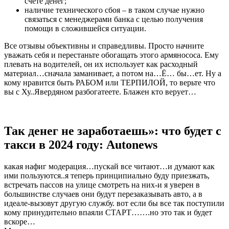
счете денег;
наличие технического сбоя – в таком случае нужно
связаться с менеджерами банка с целью получения
помощи в сложившейся ситуации.
Все отзывы объективны и справедливы. Просто начните
уважать себя и перестаньте обогащать этого армянососа. Ему
плевать на водителей, он их использует как расходный
материал…сначала заманивает, а потом на…Ё… бы…ет. Ну а
кому нравится быть РАБОМ или ТЕРПИЛОЙ, то верьте что
вы с Ху..Явердяном разбогатеете. Блажен кто верует…
Так денег не заработаешь»: что будет с
такси в 2024 году: Autonews
какая нафиг модерация…пускай все читают…и думают как
ими пользуются..я теперь принципиально буду приезжать,
встречать пассов на улице смотреть на них-и я уверен в
большинстве случаев они будут перезаказывать авто, а в
идеале-вызовут другую службу. вот если бы все так поступили
кому принудительно впаяли СТАРТ…….но это так и будет
вскоре…