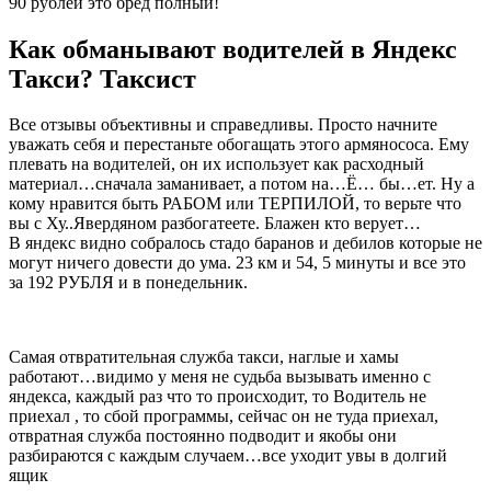
90 рублей это бред полный!
Как обманывают водителей в Яндекс
Такси? Таксист
Все отзывы объективны и справедливы. Просто начните
уважать себя и перестаньте обогащать этого армянососа. Ему
плевать на водителей, он их использует как расходный
материал…сначала заманивает, а потом на…Ё… бы…ет. Ну а
кому нравится быть РАБОМ или ТЕРПИЛОЙ, то верьте что
вы с Ху..Явердяном разбогатеете. Блажен кто верует…
В яндекс видно собралось стадо баранов и дебилов которые не
могут ничего довести до ума. 23 км и 54, 5 минуты и все это
за 192 РУБЛЯ и в понедельник.
Самая отвратительная служба такси, наглые и хамы
работают…видимо у меня не судьба вызывать именно с
яндекса, каждый раз что то происходит, то Водитель не
приехал , то сбой программы, сейчас он не туда приехал,
отвратная служба постоянно подводит и якобы они
разбираются с каждым случаем…все уходит увы в долгий
ящик