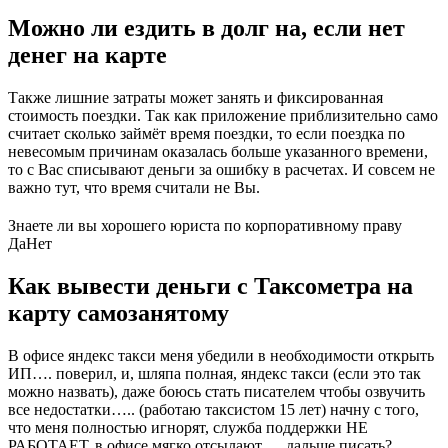
Можно ли ездить в долг на, если нет
денег на карте
Также лишние затраты может занять и фиксированная
стоимость поездки. Так как приложение приблизительно само
считает сколько займёт время поездки, то если поездка по
невесомым причинам оказалась больше указанного времени,
то с Вас списывают деньги за ошибку в расчетах. И совсем не
важно тут, что время считали не Вы.
Знаете ли вы хорошего юриста по корпоративному праву
Да
Нет
Как вывести деньги с Таксометра на
карту самозанятому
В офисе яндекс такси меня убедили в необходимости открыть
ИП…. поверил, и, шляпа полная, яндекс такси (если это так
можно назвать), даже боюсь стать писателем чтобы озвучить
все недостатки….. (работаю таксистом 15 лет) начну с того,
что меня полностью игнорят, служба поддержки НЕ
РАБОТАЕТ, в офисе мягко отсылают…. дальше писать?….