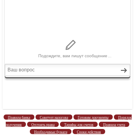
Правила банка
Советует налогова
Готовим документы
Порядок
получения
Отстоять права
Тарифы для счетов
Правила учета
Необходимые бумаги
Сроки действия