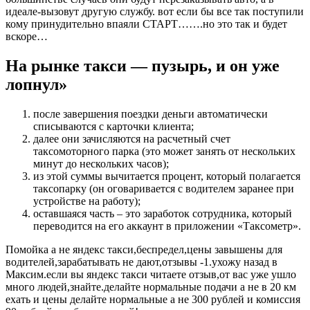
идеале-вызовут другую службу. вот если бы все так поступили
кому принудительно впаяли СТАРТ…….но это так и будет
вскоре…
На рынке такси — пузырь, и он уже
лопнул»
после завершения поездки деньги автоматически
списываются с карточки клиента;
далее они зачисляются на расчетный счет
таксомоторного парка (это может занять от нескольких
минут до нескольких часов);
из этой суммы вычитается процент, который полагается
таксопарку (он оговаривается с водителем заранее при
устройстве на работу);
оставшаяся часть – это заработок сотрудника, который
переводится на его аккаунт в приложении «Таксометр».
Помойка а не яндекс такси,беспредел,цены завышены для
водителей,зарабатывать не дают,отзывы -1.ухожу назад в
Максим.если вы яндекс такси читаете отзыв,от вас уже ушло
много людей,знайте.делайте нормальные подачи а не в 20 км
ехать и цены делайте нормальные а не 300 рублей и комиссия