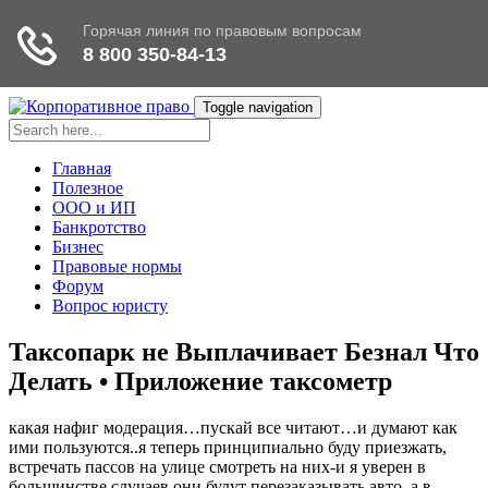
Toggle navigation
Главная
Полезное
ООО и ИП
Банкротство
Бизнес
Правовые нормы
Форум
Вопрос юристу
Таксопарк не Выплачивает Безнал Что
Делать • Приложение таксометр
какая нафиг модерация…пускай все читают…и думают как
ими пользуются..я теперь принципиально буду приезжать,
встречать пассов на улице смотреть на них-и я уверен в
большинстве случаев они будут перезаказывать авто, а в