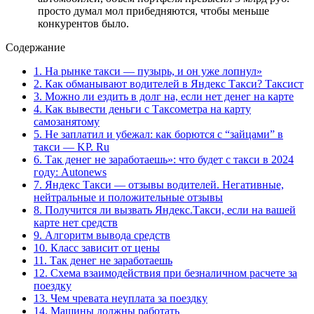
просто думал мол прибедняются, чтобы меньше
конкурентов было.
Содержание
1.
На рынке такси — пузырь, и он уже лопнул»
2.
Как обманывают водителей в Яндекс Такси? Таксист
3.
Можно ли ездить в долг на, если нет денег на карте
4.
Как вывести деньги с Таксометра на карту
самозанятому
5.
Не заплатил и убежал: как борются с “зайцами” в
такси — KP. Ru
6.
Так денег не заработаешь»: что будет с такси в 2024
году: Autonews
7.
Яндекс Такси — отзывы водителей. Негативные,
нейтральные и положительные отзывы
8.
Получится ли вызвать Яндекс.Такси, если на вашей
карте нет средств
9.
Алгоритм вывода средств
10.
Класс зависит от цены
11.
Так денег не заработаешь
12.
Схема взаимодействия при безналичном расчете за
поездку
13.
Чем чревата неуплата за поездку
14.
Машины должны работать