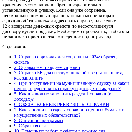
хранения вместо папки выбрать предварительно
установленную в флешку. Если она уже сохранена,
необходимо с помощью правой кнопкой мыши выбрать
функцию «Отправить» и адресовать справку на флешку.
12 с возвратом денежных средств по несостоявшемуся
договору купли-продажи;. Необходимо проследить, чтобы она
не занимала пространство, отведенное под штрих коды.
Содержание
1.
Справка о доходах для соцзащиты 2024: образец
скачать
2.
Оформляем и выдаем справки
3.
Справка БК для госслужащих: образец заполнения,
как заполнить
4.
При поступлении на муниципальную службу за какой
период предоставить справку о доходах и так далее?
5.
Как правильно заполнить раздел 1 справки (о
доходах)?
6.
ОБЯЗАТЕЛЬНЫЕ РЕКВИЗИТЫ СПРАВКИ
7.
Как заполнить разделы справки о ценных бумагах и
имущественных обязательствах?
8.
Описание программы
9.
Обратная связь
10.
Помощь по работе с сайтом в режиме для