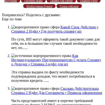
получения
Отстоять права
Тарифы для счетов
Правила учета
Необходимые бумаги
Сроки действия
Понравилось? Поделись с друзьями:
Еще по теме
Какой Срок Действия у
Справки 2 Ндфл • Где получить справку ип
По сути, ИП могут оформить такой документ сами для
себя, но в большинстве случаев такой необходимости
нет, по......
Как
Индивидуальному Предпринимателю Сделать Справку
о Доходах • Справка 2-ндфл для ип
Эта справка выдана по факту необходимости
подтверждения доходов, что может потребоваться в
получении кредита ......
Сколько Действительна
Справка 2 Ндфл Для Соцзащиты • Правила оформления
Часть представителей имеет в перечне требований
справку по форме 2-НДФЛ, но преимущественно