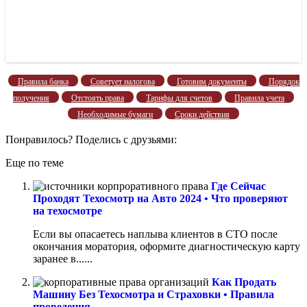
Правила банка
Советует налогова
Готовим документы
Порядок
получения
Отстоять права
Тарифы для счетов
Правила учета
Необходимые бумаги
Сроки действия
Понравилось? Поделись с друзьями:
Еще по теме
Где Сейчас
Проходят Техосмотр на Авто 2024 • Что проверяют
на техосмотре
Если вы опасаетесь наплыва клиентов в СТО после
окончания моратория, оформите диагностическую карту
заранее в......
Как Продать
Машину Без Техосмотра и Страховки • Правила
проведения