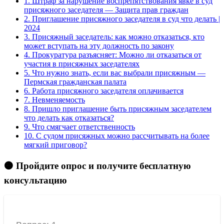
1.
Штраф за нарушение воспрепятствования явке в суд
присяжного заседателя — Защита прав граждан
2.
Приглашение присяжного заседателя в суд что делать |
2024
3.
Присяжный заседатель: как можно отказаться, кто
может вступать на эту должность по закону
4.
Прокуратура разъясняет: Можно ли отказаться от
участия в присяжных заседателях
5.
Что нужно знать, если вас выбрали присяжным —
Пермская гражданская палата
6.
Работа присяжного заседателя оплачивается
7.
Невменяемость
8.
Пришло приглашение быть присяжным заседателем
что делать как отказаться?
9.
Что смягчает ответственность
10.
С судом присяжных можно рассчитывать на более
мягкий приговор?
🟠 Пройдите опрос и получите бесплатную
консультацию