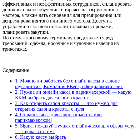
эффективных и неэффективных сотрудников, спланировать
дополнительное обучение, опираясь на загруженность
мастера, а также дать основания для премирования или
депремирования того или иного мастера. Доступ к
управлению складом позволит повышать продажи,
планировать закупки.
Поэтому к кассовому терминалу предъявляется ряд
требований. одежда, носочные и чулочные изделия из
трикотажа;.
Содержание
1.
Можно ли работать без онлайн кассы в салоне
шугаринга? | Компания Elseda, официальный сайт
2.
Нужна ли онлайн касса в парикмахерской — какую
ККМ выбрать для салонов красоты
3.
Как открыть салон красоты — что нужно для
открытия салона красоты с нуля
4.
Онлайн-касса для салона красоты или
парикмахерской |
5.
Sigma, пожалуй лучшая онлайн-касса для сферы услуг
— Первая система
6.
Какую кассу выбрать