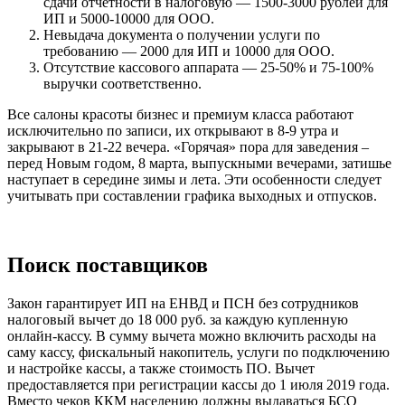
сдачи отчётности в налоговую — 1500-3000 рублей для
ИП и 5000-10000 для ООО.
Невыдача документа о получении услуги по
требованию — 2000 для ИП и 10000 для ООО.
Отсутствие кассового аппарата — 25-50% и 75-100%
выручки соответственно.
Все салоны красоты бизнес и премиум класса работают
исключительно по записи, их открывают в 8-9 утра и
закрывают в 21-22 вечера. «Горячая» пора для заведения –
перед Новым годом, 8 марта, выпускными вечерами, затишье
наступает в середине зимы и лета. Эти особенности следует
учитывать при составлении графика выходных и отпусков.
Поиск поставщиков
Закон гарантирует ИП на ЕНВД и ПСН без сотрудников
налоговый вычет до 18 000 руб. за каждую купленную
онлайн‑кассу. В сумму вычета можно включить расходы на
саму кассу, фискальный накопитель, услуги по подключению
и настройке кассы, а также стоимость ПО. Вычет
предоставляется при регистрации кассы до 1 июля 2019 года.
Вместо чеков ККМ населению должны выдаваться БСО