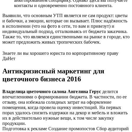
анкетированием специфику. Однако здесь вы получаете
контакты и одновременно постоянного клиента.
Выявили, что основным УТП является не сам продукт: цветы
и бабочки, а эмоции, которые он вызывает. Плюс надёжность
в исполнении (что на фото в сети, то вам и привезут) и
индивидуальный подход, отталкиваясь от бюджета заказчика.
Также то, что являемся единственными на рынке в городе, кто
может предложить живых тропических бабочек.
Знаете ли вы хорошего юриста по корпоративному праву
Да
Нет
Антикризисный маркетинг для
цветочного бизнеса 2016
Владелица цветочного салона Ангелина Герус
делится
впечатлениями о формировании бюджета. В частности, по ее
отзыву, она избежала солидных затрат на оформление
помещения, когда провела оценку инвестиций. На первых
порах удалось снизить издержки на декор и мебель и вложить
их в действительно нужные вещи, к том числе закупку
продукции.
Подготовка к рекламе Создание промопостов Сбор аудиторий