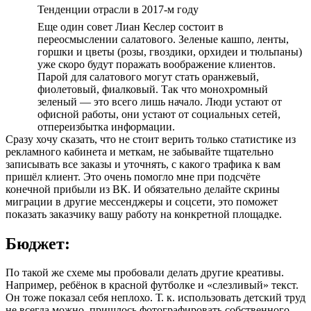
Тенденции отрасли в 2017-м году
Еще один совет Лиан Кеслер состоит в
переосмыслении салатового. Зеленые кашпо, ленты,
горшки и цветы (розы, гвоздики, орхидеи и тюльпаны)
уже скоро будут поражать воображение клиентов.
Парой для салатового могут стать оранжевый,
фиолетовый, фиалковый. Так что монохромный
зеленый — это всего лишь начало. Люди устают от
офисной работы, они устают от социальных сетей,
отпереизбытка информации.
Сразу хочу сказать, что не стоит верить только статистике из
рекламного кабинета и меткам, не забывайте тщательно
записывать все заказы и уточнять, с какого трафика к вам
пришёл клиент. Это очень помогло мне при подсчёте
конечной прибыли из ВК. И обязательно делайте скрины
миграции в другие мессенджеры и соцсети, это поможет
показать заказчику вашу работу на конкретной площадке.
Бюджет:
По такой же схеме мы пробовали делать другие креативы.
Например, ребёнок в красной футболке и «слезливый» текст.
Он тоже показал себя неплохо. Т. к. использовать детский труд
не всегда можно, пришлось фотографировать собственного