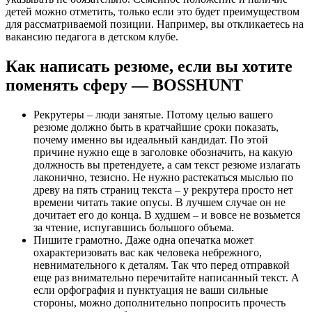
детей можно отметить, только если это будет преимуществом
для рассматриваемой позиции. Например, вы откликаетесь на
вакансию педагога в детском клубе.
Как написать резюме, если вы хотите
поменять сферу — BOSSHUNT
Рекрутеры – люди занятые. Потому целью вашего
резюме должно быть в кратчайшие сроки показать,
почему именно вы идеальный кандидат. По этой
причине нужно еще в заголовке обозначить, на какую
должность вы претендуете, а сам текст резюме излагать
лаконично, тезисно. Не нужно растекаться мыслью по
древу на пять страниц текста – у рекрутера просто нет
времени читать такие опусы. В лучшем случае он не
дочитает его до конца. В худшем – и вовсе не возьмется
за чтение, испугавшись большого объема.
Пишите грамотно. Даже одна опечатка может
охарактеризовать вас как человека небрежного,
невнимательного к деталям. Так что перед отправкой
еще раз внимательно перечитайте написанный текст. А
если орфография и пунктуация не ваши сильные
стороны, можно дополнительно попросить прочесть