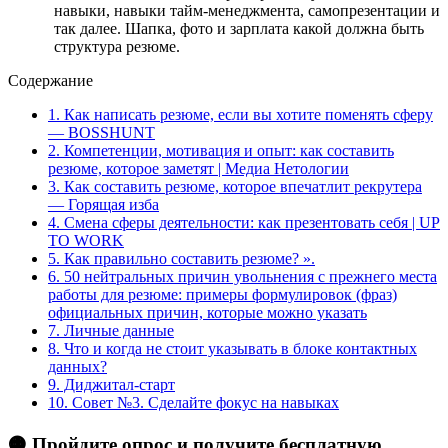
навыки, навыки тайм-менеджмента, самопрезентации и
так далее. Шапка, фото и зарплата какой должна быть
структура резюме.
Содержание
1.
Как написать резюме, если вы хотите поменять сферу
— BOSSHUNT
2.
Компетенции, мотивация и опыт: как составить
резюме, которое заметят | Медиа Нетологии
3.
Как составить резюме, которое впечатлит рекрутера
— Горящая изба
4.
Смена сферы деятельности: как презентовать себя | UP
TO WORK
5.
Как правильно составить резюме? ».
6.
50 нейтральных причин увольнения с прежнего места
работы для резюме: примеры формулировок (фраз)
официальных причин, которые можно указать
7.
Личные данные
8.
Что и когда не стоит указывать в блоке контактных
данных?
9.
Диджитал-старт
10.
Совет №3. Сделайте фокус на навыках
🟠 Пройдите опрос и получите бесплатную